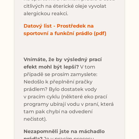
citlivých na éterické oleje vyvolat
alergickou reakci.
Datový list - Prostředek na
sportovní a funkční prádlo (pdf)
Vnímáte, že by výsledný prací
efekt mohl být lepší?
V tom
případě se prosím zamyslete:
Nedošlo k přeplnění pračky
prádlem? Bylo dostatek vody
v pracím cyklu (některé eko prací
programy ubírají vodu v praní, která
tam pak chybí na odvedení
nečistot).
Nezapomněli jste na máchadlo
prádla?
Je v pracím procesu