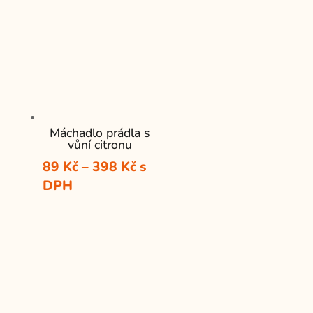
Máchadlo prádla s
vůní citronu
Rozpětí
89
Kč
–
398
Kč
s
cen:
DPH
89 Kč
až
398 Kč