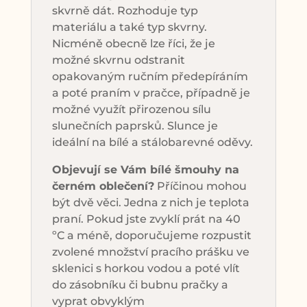
skvrně dát. Rozhoduje typ
materiálu a také typ skvrny.
Nicméně obecně lze říci, že je
možné skvrnu odstranit
opakovaným ručním předepíráním
a poté praním v pračce, případně je
možné využít přirozenou sílu
slunečních paprsků. Slunce je
ideální na bílé a stálobarevné oděvy.
Objevují se Vám bílé šmouhy na
černém oblečení?
Příčinou mohou
být dvě věci. Jedna z nich je teplota
praní. Pokud jste zvyklí prát na 40
ºC a méně, doporučujeme rozpustit
zvolené množství pracího prášku ve
sklenici s horkou vodou a poté vlít
do zásobníku či bubnu pračky a
vyprat obvyklým