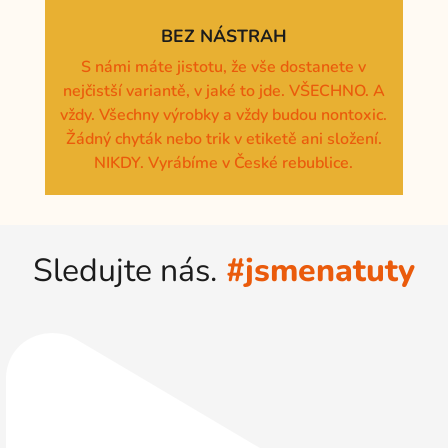
BEZ NÁSTRAH
S námi máte jistotu, že vše dostanete v
nejčistší variantě, v jaké to jde. VŠECHNO. A
vždy. Všechny výrobky a vždy budou nontoxic.
Žádný chyták nebo trik v etiketě ani složení.
NIKDY. Vyrábíme v České rebublice.
Sledujte nás.
#jsmenatuty