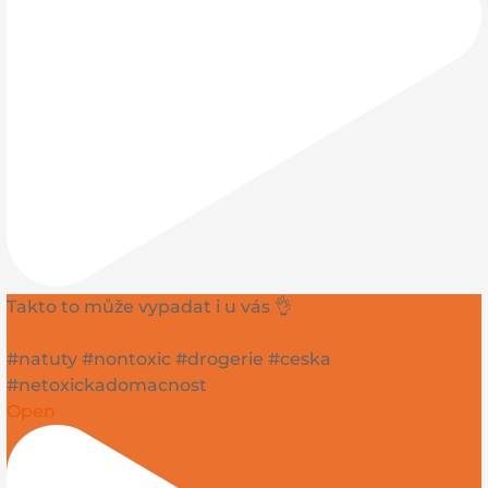
Takto to může vypadat i u vás 👌
#natuty #nontoxic #drogerie #ceska
#netoxickadomacnost
Open