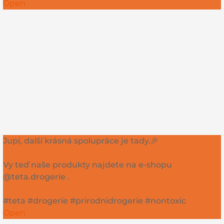
Open
Jupí, další krásná spolupráce je tady.🎉
Vy teď naše produkty najdete na e-shopu
@teta.drogerie .
#teta #drogerie #prirodnidrogerie #nontoxic
Open