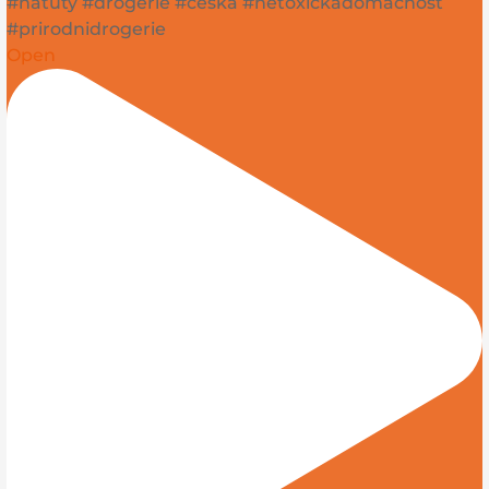
#natuty #drogerie #ceska #netoxickadomacnost
#prirodnidrogerie
Open