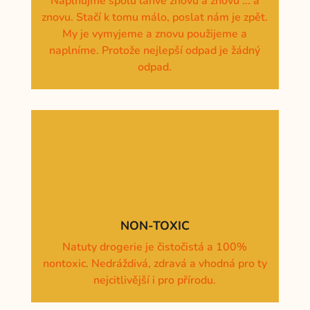
Naplňujme spolu lahve znovu a znovu ... a
znovu. Stačí k tomu málo, poslat nám je zpět.
My je vymyjeme a znovu použijeme a
naplníme. Protože nejlepší odpad je žádný
odpad.
NON-TOXIC
Natuty drogerie je čistočistá a 100%
nontoxic. Nedráždivá, zdravá a vhodná pro ty
nejcitlivější i pro přírodu.