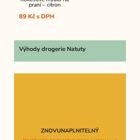
praní – citron
89
Kč
s DPH
Výhody drogerie Natuty
ZNOVUNAPLNITELNÝ