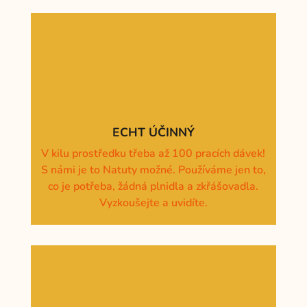
ECHT ÚČINNÝ
V kilu prostředku třeba až 100 pracích dávek!
S námi je to Natuty možné. Používáme jen to,
co je potřeba, žádná plnidla a zkřášovadla.
Vyzkoušejte a uvidíte.