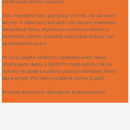
vznikl pod vašima rukama.
Jsou navržené tak, aby praly účinně, ale zároveň
šetrně. K vláknům, barvám i struktuře materiálu.
Nezatěžují látku zbytečnou toxickou chemií a
pomáhají udržet výsledek vaší práce krásný i po
opakovaném praní.
Ať už si ušijete oblečení, upletete svetr nebo
uháčkujete deku, s NATUTY máte jistotu, že na
hotový výrobek použijete prací prostředek, který
dává smysl. Pro věci vyrobené doma. S péčí.
#natuty #nontoxic #drogerie #ceskaznacka
Open