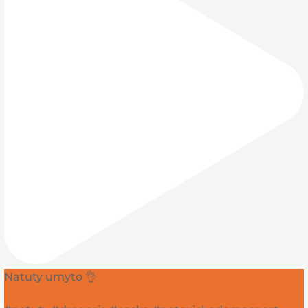
Natuty umyto 👌