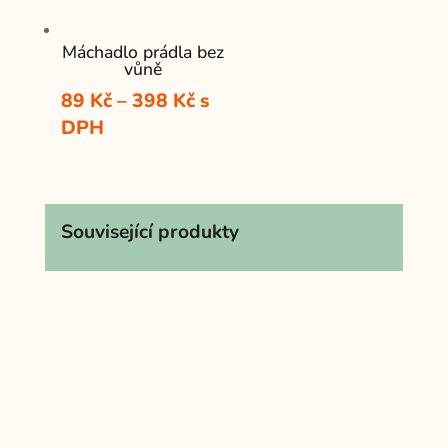
Máchadlo prádla bez
vůně
Rozpětí
89
Kč
–
398
Kč
s
cen:
DPH
89 Kč
až
398 Kč
Související produkty