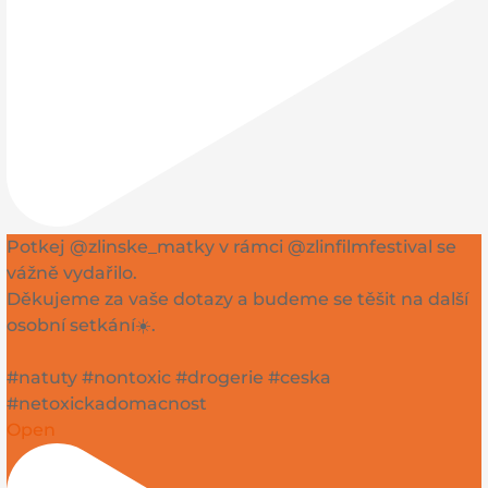
Potkej @zlinske_matky v rámci @zlinfilmfestival se
vážně vydařilo.
Děkujeme za vaše dotazy a budeme se těšit na další
osobní setkání☀️.
#natuty #nontoxic #drogerie #ceska
#netoxickadomacnost
Open