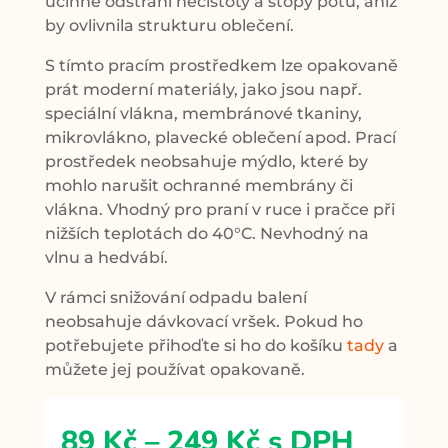
účinně odstraní nečistoty a stopy potu, aniž
by ovlivnila strukturu oblečení.
S tímto pracím prostředkem lze opakovaně
prát moderní materiály, jako jsou např.
speciální vlákna, membránové tkaniny,
mikrovlákno, plavecké oblečení apod. Prací
prostředek neobsahuje mýdlo, které by
mohlo narušit ochranné membrány či
vlákna. Vhodný pro praní v ruce i pračce při
nižších teplotách do 40°C. Nevhodný na
vlnu a hedvábí.
V rámci snižování odpadu balení
neobsahuje dávkovací vršek. Pokud ho
potřebujete přihoďte si ho do košíku
tady
a
můžete jej používat opakovaně.
Rozpětí
89
Kč
–
249
Kč
s DPH