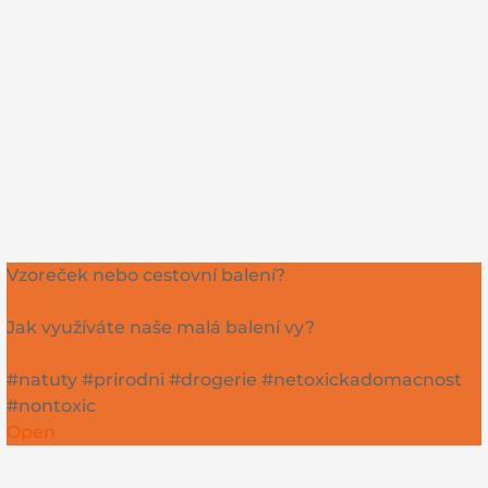
Vzoreček nebo cestovní balení?
Jak využíváte naše malá balení vy?
#natuty #prirodni #drogerie #netoxickadomacnost
#nontoxic
Open