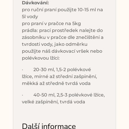
Dávkování:
pro ru
ční praní použijte 10-15 ml na
5l vody
pro praní v pračce na 5kg
prádla:
prací prostředek nalejte do
zásobníku v pračce
dle znečištění a
tvrdosti vody, jako odměrku
použijte náš dávkovací vršek nebo
polévkovou lžíci:
· 20-30 ml, 1,5-2 polévkové
lžíce,
mírné až st
řední zašpinění,
měkká až středně tvrdá voda
· 40-50 ml, 2,5-3 polévkové lžíce,
velké zašpin
ění, tvrdá voda
Další informace