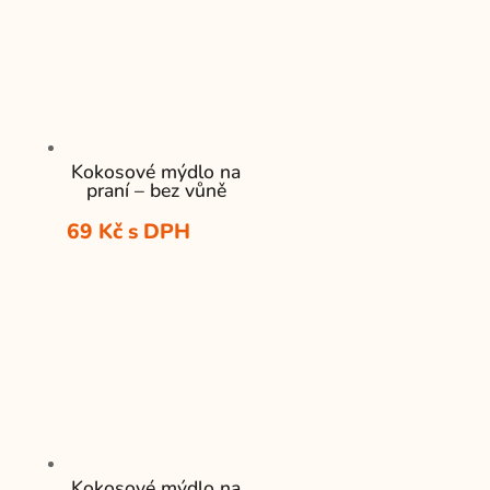
Kokosové mýdlo na
praní – bez vůně
69
Kč
s DPH
Kokosové mýdlo na