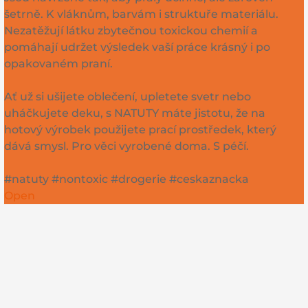
šetrně. K vláknům, barvám i struktuře materiálu.
Nezatěžují látku zbytečnou toxickou chemií a
pomáhají udržet výsledek vaší práce krásný i po
opakovaném praní.
Ať už si ušijete oblečení, upletete svetr nebo
uháčkujete deku, s NATUTY máte jistotu, že na
hotový výrobek použijete prací prostředek, který
dává smysl. Pro věci vyrobené doma. S péčí.
#natuty #nontoxic #drogerie #ceskaznacka
Open