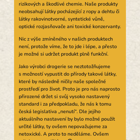
rizikových a škodlivé chemie. Naše produkty
neobsahují látky pocházející z ropy a dehtu či
látky rakovinotvorné, syntetické vůně,
optické rozjasňovače ani toxické konzervanty.
Nic z výše zmíněného v našich produktech
není, protože víme, že to jde i lépe, a přesto
je možné si udržet produkt plně funkční.
Jako výrobci drogerie se neztotožňujeme
s možností vypustit do přírody takové látky,
které by následně ničily naše společné
prostředí pro život. Proto je pro nás naprosto
přirozené držet si svůj vysoko nastavený
standard i za předpokladu, že nás k tomu
česká legislativa „nenutí“. Dle jejího
aktuálního nastavení by bylo možné použít
určité látky, ty ovšem nepovažujeme za
netoxické. A proto to neděláme. Ovšem