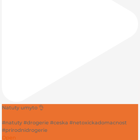
Natuty umyto 👌
#natuty #drogerie #ceska #netoxickadomacnost
#prirodnidrogerie
Open