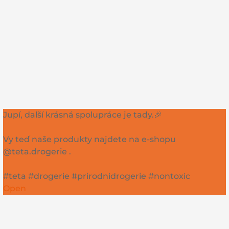
Jupí, další krásná spolupráce je tady.🎉
Vy teď naše produkty najdete na e-shopu
@teta.drogerie .
#teta #drogerie #prirodnidrogerie #nontoxic
Open