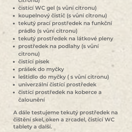
citronu)
čistící WC gel (s vůní citronu)
koupelnový čistič (s vůní citronu)
tekutý prací prostředek na funkční
prádlo (s vůní citronu)
tekutý prostředek na látkové pleny
prostředek na podlahy (s vůní
citronu)
čistící písek
prášek do myčky
leštidlo do myčky ( s vůní citronu)
univerzální čistící prostředek
čistící prostředek na koberce a
čalounění
A dále testujeme tekutý prostředek na
čištění skel, oken a zrcadel, čistící WC
tablety a další.