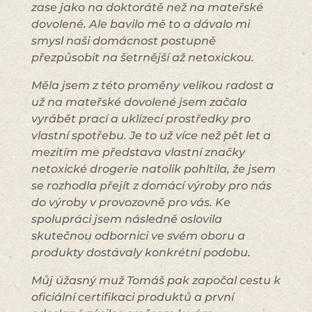
zase jako na doktorátě než na mateřské
dovolené. Ale bavilo mě to a dávalo mi
smysl naši domácnost postupně
přezpůsobit na šetrnější až netoxickou.
Měla jsem z této proměny velikou radost a
už na mateřské dovolené jsem začala
vyrábět prací a uklízecí prostředky pro
vlastní spotřebu. Je to už více než pět let a
mezitím me představa vlastní značky
netoxické drogerie natolik pohltila, že jsem
se rozhodla přejít z domácí výroby pro nás
do výroby v provozovně pro vás. Ke
spolupráci jsem následně oslovila
skutečnou odbornici ve svém oboru a
produkty dostávaly konkrétní podobu.
Můj úžasný muž Tomáš pak započal cestu k
oficiální certifikaci produktů a první