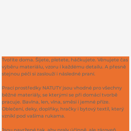
Tvoříte doma. Šijete, pletete, háčkujete. Věnujete čas
výběru materiálu, vzoru i každému detailu. A přesně
stejnou péči si zaslouží i následné praní.
Prací prostředky NATUTY jsou vhodné pro všechny
běžné materiály, se kterými se při domácí tvorbě
pracuje. Bavlna, len, vlna, směsi i jemné příze.
Oblečení, deky, doplňky, hračky i bytový textil, který
vznikl pod vašima rukama.
Jsou navržené tak, aby praly účinně, ale zároveň