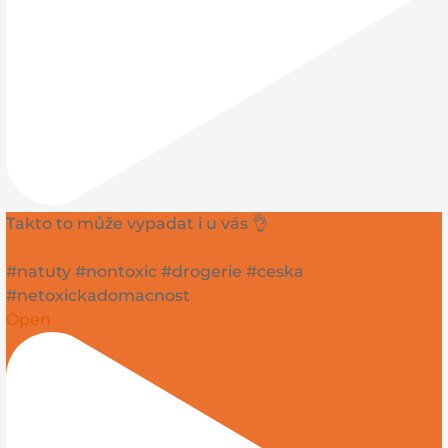
Takto to může vypadat i u vás 👌
#natuty #nontoxic #drogerie #ceska
#netoxickadomacnost
Open