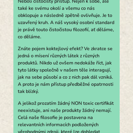
Neboli čistočistý přístup. Nejen k sobě, ale
také ke svému okolí a všemu co nás
obklopuje a následně zpětně ovlivňuje. Je to
uzavřený kruh. A náš vysoký osobní standard
je právě touto čistočistou filozofií, ať děláme,
co děláme.
Znáte pojem koktejlový efekt? Ve zkratce se
jedná o mísení různých látek z různých
produktů. Nikdo už ovšem nedokáže říct, jak
tyto látky společně v našem těle interagují,
jak na sebe působí a co z nich pak dál vzniká.
A proto je nám přístup předběžné opatrnosti
tak blízký.
A jelikož prozatím žádný NON toxic certifikát
neexistuje, ani naše produkty žádný nemají.
Celá naše filosofie je postavena na
relevantních informacích podložených
věrohodnými zdroji, které lze dohledat