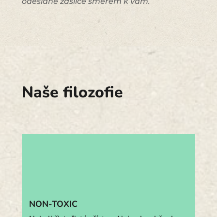
odeslané zásilce směrem k vám.
Naše filozofie
NON-TOXIC