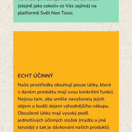
(stejně jako cokoliv co Vás zajímá) na
platformě Svět Non Toxic.
ECHT ÚČINNÝ
Naše prostředky obsahují pouze látky, které
v daném produktu mají svou konkrétní funkci.
Nejsou tam, aby uměle navyšovaly jejich
objem a budili dojem výhodnějšího nákupu.
Obsažené látky mají vysoký podíl
jednotlivých účinných složek (mýdlo a jiné
tenzidy) a tak je dávkování našich produktů