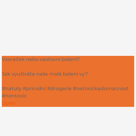
Vzoreček nebo cestovní balení?
Jak využíváte naše malá balení vy?
#natuty #prirodni #drogerie #netoxickadomacnost
#nontoxic
Open