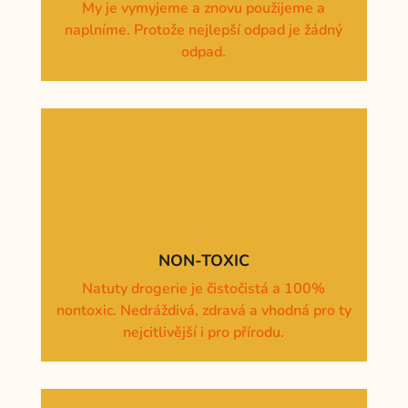
My je vymyjeme a znovu použijeme a
naplníme. Protože nejlepší odpad je žádný
odpad.
NON-TOXIC
Natuty drogerie je čistočistá a 100%
nontoxic. Nedráždivá, zdravá a vhodná pro ty
nejcitlivější i pro přírodu.