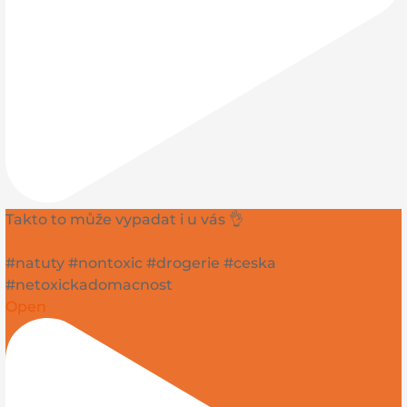
Takto to může vypadat i u vás 👌
#natuty #nontoxic #drogerie #ceska
#netoxickadomacnost
Open