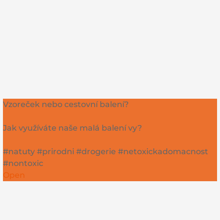
Vzoreček nebo cestovní balení?
Jak využíváte naše malá balení vy?
#natuty #prirodni #drogerie #netoxickadomacnost
#nontoxic
Open