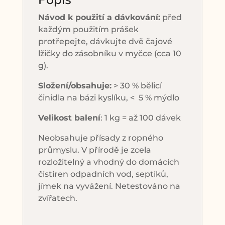
Návod k použití a dávkování:
před
každým použitím prášek
protřepejte, dávkujte dvě čajové
lžičky do zásobníku v myčce (cca 10
g).
Složení/obsahuje:
> 30 % bělicí
činidla na bázi kyslíku, < 5 % mýdlo
Velikost balení
: 1 kg = až 100 dávek
Neobsahuje přísady z ropného
průmyslu. V přírodě je zcela
rozložitelný a vhodný do domácích
čistíren odpadních vod, septiků,
jímek na vyvážení. Netestováno na
zvířatech.