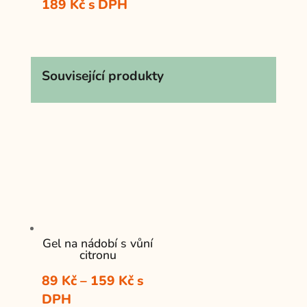
189
Kč
s DPH
Související produkty
Gel na nádobí s vůní
citronu
Rozpětí
89
Kč
–
159
Kč
s
cen:
DPH