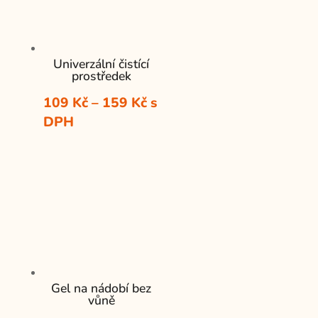
Univerzální čistící
prostředek
Rozpětí
109
Kč
–
159
Kč
s
cen:
DPH
109 Kč
až
159 Kč
Gel na nádobí bez
vůně