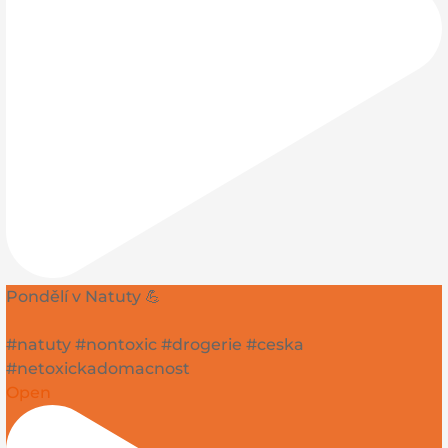
Pondělí v Natuty 💪
#natuty #nontoxic #drogerie #ceska
#netoxickadomacnost
Open