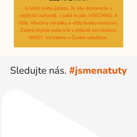
S námi máte jistotu, že vše dostanete v
nejčistší variantě, v jaké to jde. VŠECHNO. A
vždy. Všechny výrobky a vždy budou nontoxic.
Žádný chyták nebo trik v etiketě ani složení.
NIKDY. Vyrábíme v České rebublice.
Sledujte nás.
#jsmenatuty