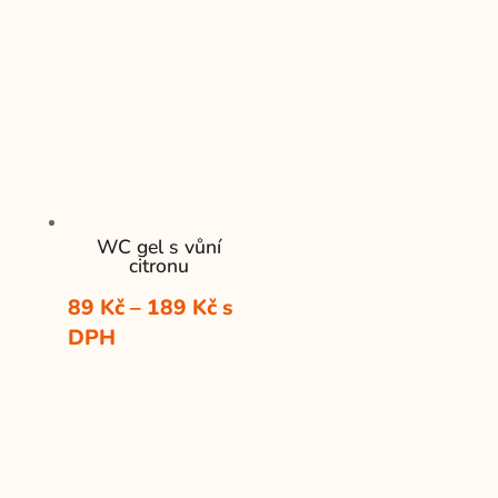
89 Kč
až
159 Kč
WC gel s vůní
citronu
Rozpětí
89
Kč
–
189
Kč
s
cen:
DPH
89 Kč
až
189 Kč