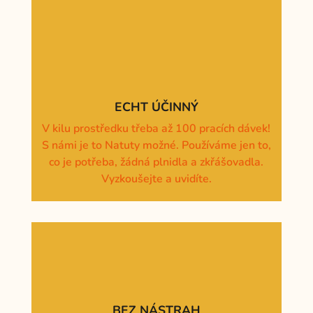
ECHT ÚČINNÝ
V kilu prostředku třeba až 100 pracích dávek!
S námi je to Natuty možné. Používáme jen to,
co je potřeba, žádná plnidla a zkřášovadla.
Vyzkoušejte a uvidíte.
BEZ NÁSTRAH