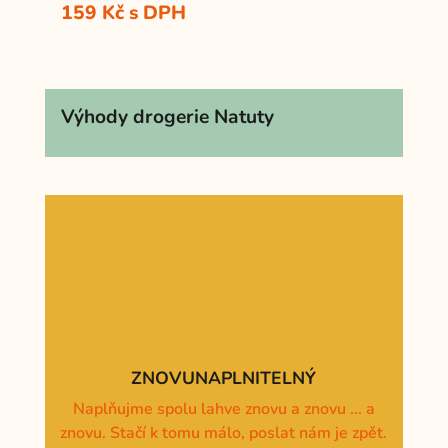
159
Kč
s DPH
Výhody drogerie Natuty
ZNOVUNAPLNITELNÝ
Naplňujme spolu lahve znovu a znovu ... a
znovu. Stačí k tomu málo, poslat nám je zpět.