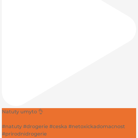
Natuty umyto 👌
#natuty #drogerie #ceska #netoxickadomacnost
#prirodnidrogerie