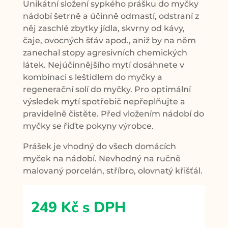
Unikátní složení sypkého prášku do myčky
nádobí šetrně a účinně odmastí, odstraní z
něj zaschlé zbytky jídla, skvrny od kávy,
čaje, ovocných šťáv apod., aniž by na něm
zanechal stopy agresivních chemických
látek. Nejúčinnějšího mytí dosáhnete v
kombinaci s leštidlem do myčky a
regenerační solí do myčky. Pro optimální
výsledek mytí spotřebič nepřeplňujte a
pravidelně čistěte. Před vložením nádobí do
myčky se řiďte pokyny výrobce.
Prášek je vhodný do všech domácích
myček na nádobí. Nevhodný na ručně
malovaný porcelán, stříbro, olovnatý křišťál.
249
Kč
s DPH