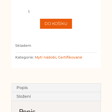
Prášek
do
myčky
DO KOŠÍKU
množství
skladem
Kategorie:
Mytí nádobí
,
Certifikované
Popis
Složení
Popis