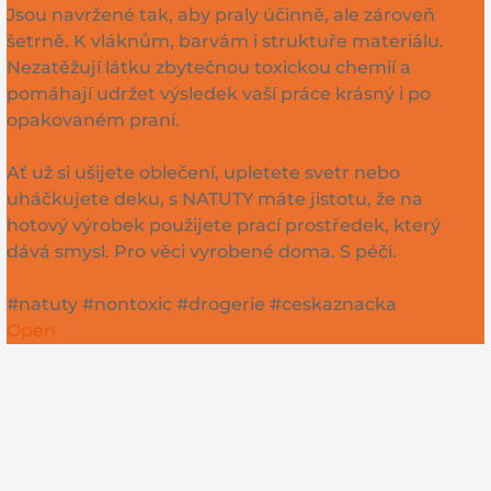
Jsou navržené tak, aby praly účinně, ale zároveň
šetrně. K vláknům, barvám i struktuře materiálu.
Nezatěžují látku zbytečnou toxickou chemií a
pomáhají udržet výsledek vaší práce krásný i po
opakovaném praní.
Ať už si ušijete oblečení, upletete svetr nebo
uháčkujete deku, s NATUTY máte jistotu, že na
hotový výrobek použijete prací prostředek, který
dává smysl. Pro věci vyrobené doma. S péčí.
#natuty #nontoxic #drogerie #ceskaznacka
Open