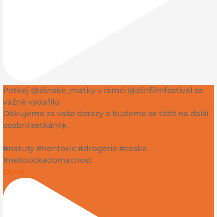
Potkej @zlinske_matky v rámci @zlinfilmfestival se
vážně vydařilo.
Děkujeme za vaše dotazy a budeme se těšit na další
osobní setkání☀️.
#natuty #nontoxic #drogerie #ceska
#netoxickadomacnost
Open