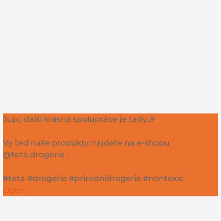
Jupí, další krásná spolupráce je tady.🎉
Vy teď naše produkty najdete na e-shopu
@teta.drogerie .
#teta #drogerie #prirodnidrogerie #nontoxic
Open