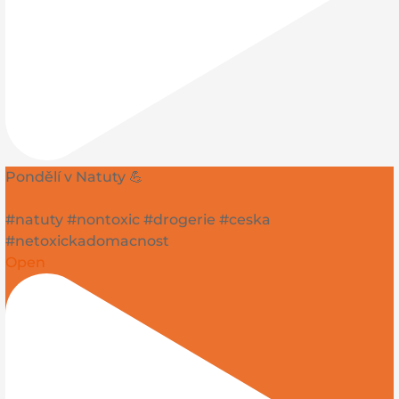
Pondělí v Natuty 💪
#natuty #nontoxic #drogerie #ceska
#netoxickadomacnost
Open