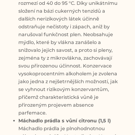
rozmezí od 40 do 95 °C. Díky unikátnímu
složení na bázi cukerných tenzidů a
dalších nerizikových látek účinně
odstraňuje nečistoty i zápach, aniž by
narušoval funkčnost plen. Neobsahuje
mýdlo, které by vlákna zanášelo a
snižovalo jejich savost, a proto si pleny,
zejména ty z mikrovlákna, zachovávají
svou přirozenou účinnost. Konzervace
vysokoprocentním alkoholem je zvolena
jako jedna z nejšetrnějších možností, jak
se vyhnout rizikovým konzervantům,
přičemž charakteristická vůně je
přirozeným projevem absence
parfemace.
Máchadlo prádla s vůní citronu (1,5 l)
Máchadlo prádla je plnohodnotnou