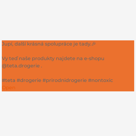
Jupí, další krásná spolupráce je tady.🎉
Vy teď naše produkty najdete na e-shopu
@teta.drogerie .
#teta #drogerie #prirodnidrogerie #nontoxic
Open