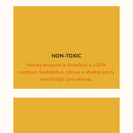
NON-TOXIC
Natuty drogerie je čistočistá a 100%
nontoxic. Nedráždivá, zdravá a vhodná pro ty
nejcitlivější i pro přírodu.