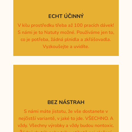
ECHT ÚČINNÝ
V kilu prostředku třeba až 100 pracích dávek!
S námi je to Natuty možné. Používáme jen to,
co je potřeba, žádná plnidla a zkřášovadla.
Vyzkoušejte a uvidíte.
BEZ NÁSTRAH
S námi máte jistotu, že vše dostanete v
nejčistší variantě, v jaké to jde. VŠECHNO. A
vždy. Všechny výrobky a vždy budou nontoxic.