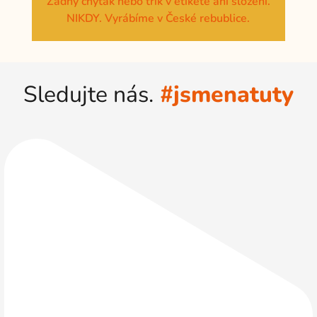
Žádný chyták nebo trik v etiketě ani složení.
NIKDY. Vyrábíme v České rebublice.
Sledujte nás.
#jsmenatuty