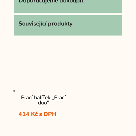
Doporučujeme dokoupit
Související produkty
Prací balíček „Prací
duo“
414
Kč
s DPH