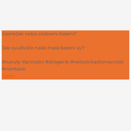
Vzoreček nebo cestovní balení?
Jak využíváte naše malá balení vy?
#natuty #prirodni #drogerie #netoxickadomacnost
#nontoxic
Open