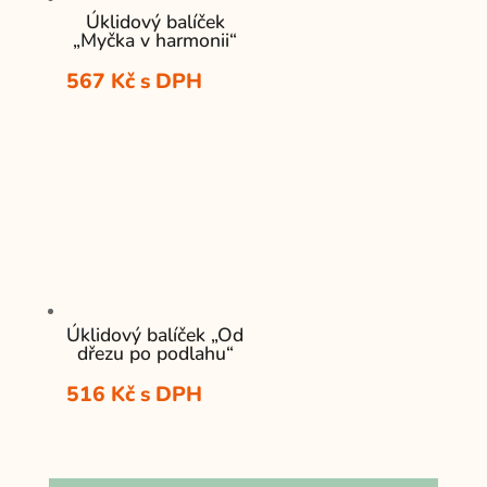
Úklidový balíček
„Myčka v harmonii“
567
Kč
s DPH
Úklidový balíček „Od
dřezu po podlahu“
516
Kč
s DPH