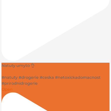
Natuty umyto 👌
#natuty #drogerie #ceska #netoxickadomacnost
#prirodnidrogerie
Open