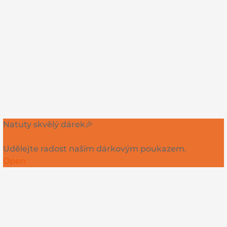
Natuty skvělý dárek🎉
Udělejte radost našim dárkovým poukazem.
Open