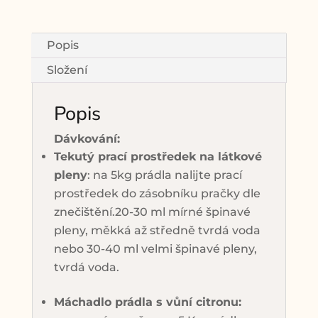
Popis
Složení
Popis
Dávkování:
Tekutý prací prostředek na látkové
pleny
: na 5kg prádla nalijte prací
prostředek do zásobníku pračky dle
znečištění.20-30 ml mírné špinavé
pleny, měkká až středně tvrdá voda
nebo 30-40 ml velmi špinavé pleny,
tvrdá voda.
Máchadlo prádla s vůní citronu: