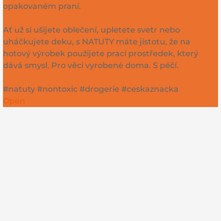
opakovaném praní.
Ať už si ušijete oblečení, upletete svetr nebo
uháčkujete deku, s NATUTY máte jistotu, že na
hotový výrobek použijete prací prostředek, který
dává smysl. Pro věci vyrobené doma. S péčí.
#natuty #nontoxic #drogerie #ceskaznacka
Open