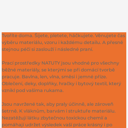
Tvoříte doma. Šijete, pletete, háčkujete. Věnujete čas
výběru materiálu, vzoru i každému detailu. A přesně
stejnou péči si zaslouží i následné praní.
Prací prostředky NATUTY jsou vhodné pro všechny
běžné materiály, se kterými se při domácí tvorbě
pracuje. Bavlna, len, vlna, směsi i jemné příze.
Oblečení, deky, doplňky, hračky i bytový textil, který
vznikl pod vašima rukama.
Jsou navržené tak, aby praly účinně, ale zároveň
šetrně. K vláknům, barvám i struktuře materiálu.
Nezatěžují látku zbytečnou toxickou chemií a
pomáhají udržet výsledek vaší práce krásný i po