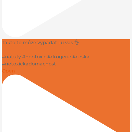
Takto to může vypadat i u vás 👌
#natuty #nontoxic #drogerie #ceska
#netoxickadomacnost
Open