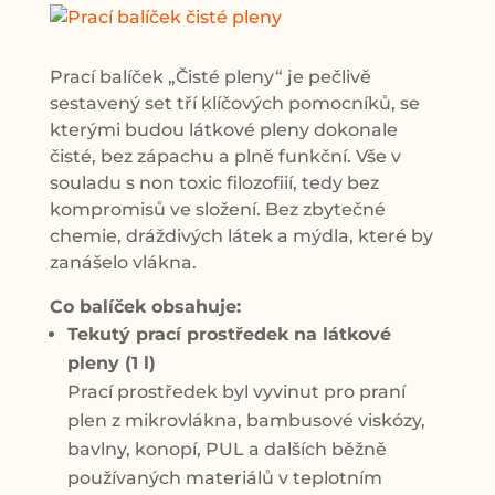
Prací balíček „Čisté pleny“ je pečlivě
sestavený set tří klíčových pomocníků, se
kterými budou látkové pleny dokonale
čisté, bez zápachu a plně funkční. Vše v
souladu s non toxic filozofiií, tedy bez
kompromisů ve složení. Bez zbytečné
chemie, dráždivých látek a mýdla, které by
zanášelo vlákna.
Co balíček obsahuje:
Tekutý prací prostředek na látkové
pleny (1 l)
Prací prostředek byl vyvinut pro praní
plen z mikrovlákna, bambusové viskózy,
bavlny, konopí, PUL a dalších běžně
používaných materiálů v teplotním