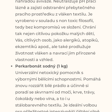
náhradou aviváže. Neutralizuje pH prací
lázně a zajisti odstranění přebytečného
pracího prostředku z vláken textilu. Je
vyrobeno v souladu s non toxic filosofií,
tedy bez kompromisů ve složení. Chrání
tak nejen citlivou pokožku malých dětí,
Vás, citlivých osob, jako alergiků, atopiků,
ekzemtiků apod., ale také prodlužuje
životnost vláken a navrací jim přirozené
vlastnosti a vzhled.
Perkarbonát sodný (1 kg)
Univerzální netoxický pomocník s
výbornými bělícími schopnostmi. Pomáhá
znovu rozzářit bílé prádlo a účinně si
poradí se skvrnami od moči, krve, trávy,
čokolády nebo vína, a to i u
stálobarevného textilu. Je ideální volbou
pro příležitostné intenzivnější čištění silně