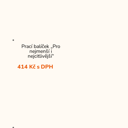
Prací balíček „Pro
nejmenší i
nejcitlivější“
414
Kč
s DPH