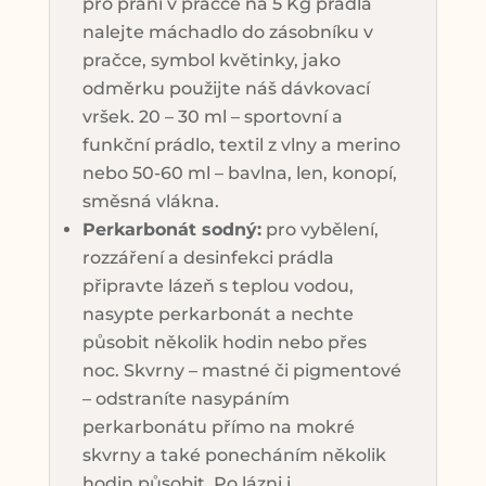
pro praní v pračce na 5 Kg prádla
nalejte máchadlo do zásobníku v
pračce, symbol květinky, jako
odměrku použijte náš dávkovací
vršek. 20 – 30 ml – sportovní a
funkční prádlo, textil z vlny a merino
nebo 50-60 ml – bavlna, len, konopí,
směsná vlákna.
Perkarbonát sodný:
pro vybělení,
rozzáření a desinfekci prádla
připravte lázeň s teplou vodou,
nasypte perkarbonát a nechte
působit několik hodin nebo přes
noc. Skvrny – mastné či pigmentové
– odstraníte nasypáním
perkarbonátu přímo na mokré
skvrny a také ponecháním několik
hodin působit. Po lázni i