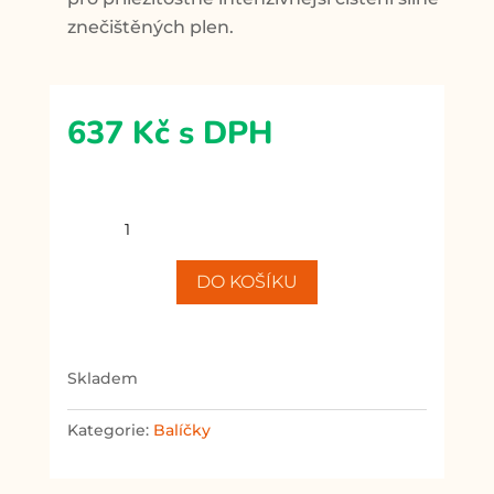
znečištěných plen.
637
Kč
s DPH
Prací
balíček
„Čisté
DO KOŠÍKU
pleny“
množství
skladem
Kategorie:
Balíčky