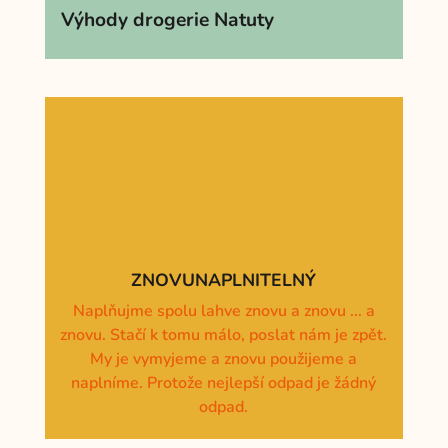
Výhody drogerie Natuty
ZNOVUNAPLNITELNÝ
Naplňujme spolu lahve znovu a znovu ... a
znovu. Stačí k tomu málo, poslat nám je zpět.
My je vymyjeme a znovu použijeme a
naplníme. Protože nejlepší odpad je žádný
odpad.