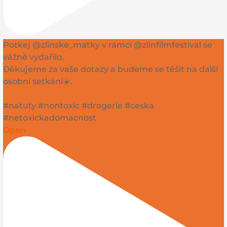
Potkej @zlinske_matky v rámci @zlinfilmfestival se
vážně vydařilo.
Děkujeme za vaše dotazy a budeme se těšit na další
osobní setkání☀️.
#natuty #nontoxic #drogerie #ceska
#netoxickadomacnost
Open