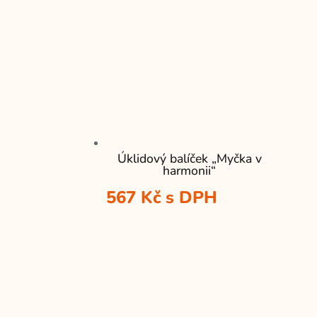
Úklidový balíček „Myčka v
harmonii“
567
Kč
s DPH