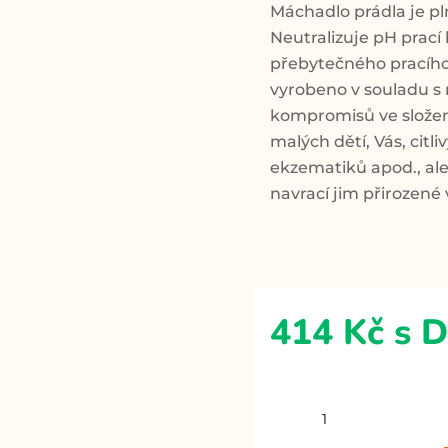
Máchadlo prádla je p
Neutralizuje pH prací 
přebytečného pracího 
vyrobeno v souladu s n
kompromisů ve složení
malých dětí, Vás, citli
ekzematiků apod., ale
navrací jim přirozené 
414
Kč
s 
Prací
balíček