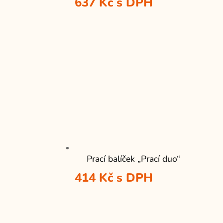
637
Kč
s DPH
Prací balíček „Prací duo“
414
Kč
s DPH