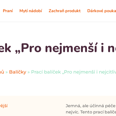
Praní
Mytí nádobí
Zachraň produkt
Dárkové pouka
ek „Pro nejmenší i ne
mů
»
Balíčky
»
Prací balíček „Pro nejmenší i nejcitliv
Jemná, ale účinná péče 
nejvíc. Tento prací balí