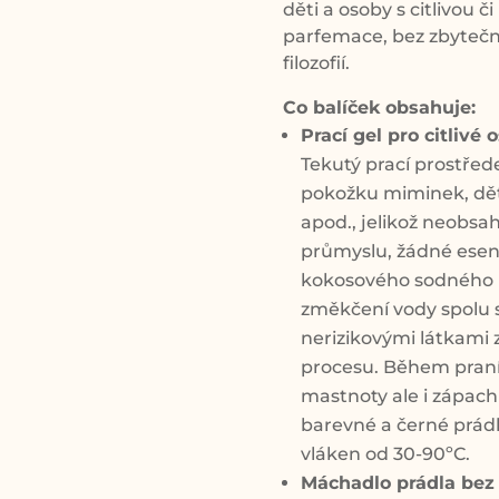
děti a osoby s citlivou
parfemace, bez zbytečn
filozofií.
Co balíček obsahuje:
Prací gel pro citlivé o
Tekutý prací prostřed
pokožku miminek, dět
apod., jelikož neobsa
průmyslu, žádné esen
kokosového sodného 
změkčení vody spolu s
nerizikovými látkami z
procesu. Během praní 
mastnoty ale i zápachu 
barevné a černé prádl
vláken od 30-90ºC.
Máchadlo prádla bez v