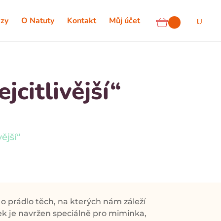
zy
O Natuty
Kontakt
Můj účet
jcitlivější“
ější“
o prádlo těch, na kterých nám záleží
ček je navržen speciálně pro miminka,