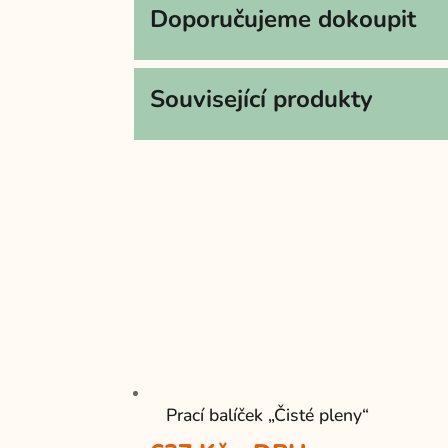
Doporučujeme dokoupit
Související produkty
Prací balíček „Čisté pleny“