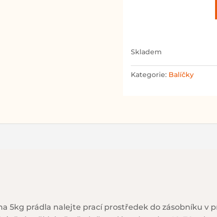
„Pro
nejmenší
i
nejcitlivější“
množství
skladem
Kategorie:
Balíčky
a 5kg prádla nalejte prací prostředek do zásobníku v pr