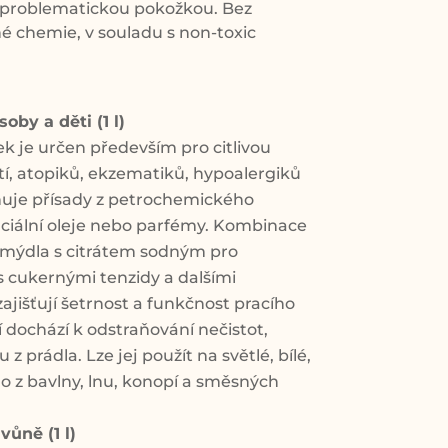
 či problematickou pokožkou. Bez
é chemie, v souladu s non-toxic
soby a děti (1 l)
ek je určen především pro citlivou
í, atopiků, ekzematiků, hypoalergiků
huje přísady z petrochemického
ciální oleje nebo parfémy. Kombinace
mýdla s citrátem sodným pro
 cukernými tenzidy a dalšími
ajišťují šetrnost a funkčnost pracího
dochází k odstraňování nečistot,
z prádla. Lze jej použít na světlé, bílé,
o z bavlny, lnu, konopí a směsných
ůně (1 l)