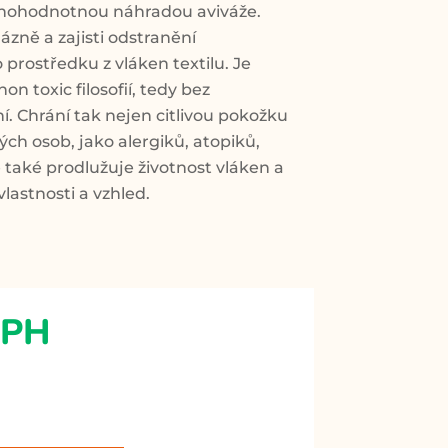
lnohodnotnou náhradou aviváže.
lázně a zajisti odstranění
prostředku z vláken textilu. Je
on toxic filosofií, tedy bez
. Chrání tak nejen citlivou pokožku
vých osob, jako alergiků, atopiků,
 také prodlužuje životnost vláken a
vlastnosti a vzhled.
DPH