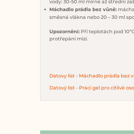
vody: 30-50 ml mírné až střední z
Máchadlo prádla bez vůně:
máchad
směsná vlákna nebo 20 – 30 ml sport
Upozornění:
Při teplotách pod 10ºC
protřepání mizí.
Datovy list - Máchadlo prádla bez v
Datový list - Prací gel pro citlivé os