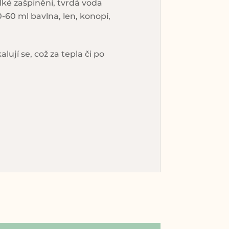
lké zašpinění, tvrdá voda
0-60 ml bavlna, len, konopí,
ují se, což za tepla či po