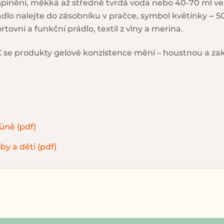
ašpinění, měkká až středně tvrdá voda nebo 40-70 ml ve
lo nalejte do zásobníku v pračce, symbol květinky
–
5
ovní a funkční prádlo, textil z vlny a merina.
 se produkty gelové konzistence mění – houstnou a zakal
ůně (pdf)
oby a děti (pdf)