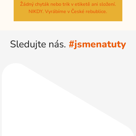
Žádný chyták nebo trik v etiketě ani složení.
NIKDY. Vyrábíme v České rebublice.
Sledujte nás.
#jsmenatuty