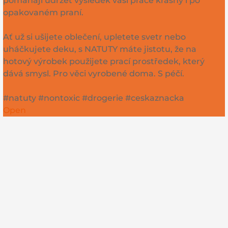
pomáhají udržet výsledek vaší práce krásný i po
opakovaném praní.
Ať už si ušijete oblečení, upletete svetr nebo
uháčkujete deku, s NATUTY máte jistotu, že na
hotový výrobek použijete prací prostředek, který
dává smysl. Pro věci vyrobené doma. S péčí.
#natuty #nontoxic #drogerie #ceskaznacka
Open