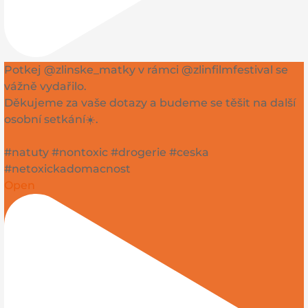
Potkej @zlinske_matky v rámci @zlinfilmfestival se
vážně vydařilo.
Děkujeme za vaše dotazy a budeme se těšit na další
osobní setkání☀️.
#natuty #nontoxic #drogerie #ceska
#netoxickadomacnost
Open