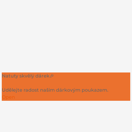
Natuty skvělý dárek🎉
Udělejte radost našim dárkovým poukazem.
Open