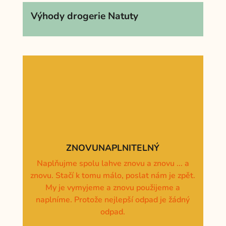
265 Kč
Výhody drogerie Natuty
ZNOVUNAPLNITELNÝ
Naplňujme spolu lahve znovu a znovu ... a
znovu. Stačí k tomu málo, poslat nám je zpět.
My je vymyjeme a znovu použijeme a
naplníme. Protože nejlepší odpad je žádný
odpad.