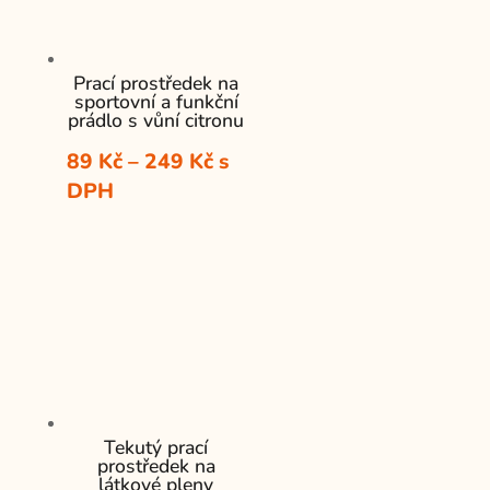
Prací prostředek na
sportovní a funkční
prádlo s vůní citronu
Rozpětí
89
Kč
–
249
Kč
s
cen:
DPH
89 Kč
až
249 Kč
Tekutý prací
prostředek na
látkové pleny