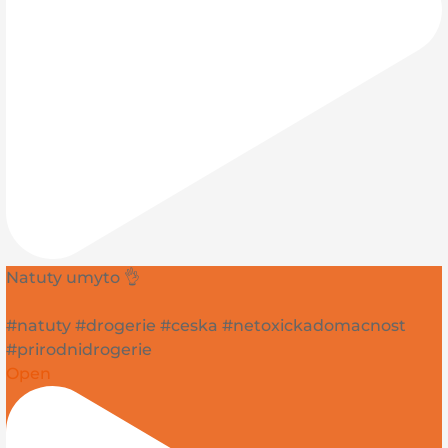
Natuty umyto 👌
#natuty #drogerie #ceska #netoxickadomacnost
#prirodnidrogerie
Open