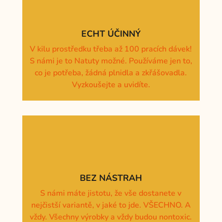
ECHT ÚČINNÝ
V kilu prostředku třeba až 100 pracích dávek!
S námi je to Natuty možné. Používáme jen to,
co je potřeba, žádná plnidla a zkřášovadla.
Vyzkoušejte a uvidíte.
BEZ NÁSTRAH
S námi máte jistotu, že vše dostanete v
nejčistší variantě, v jaké to jde. VŠECHNO. A
vždy. Všechny výrobky a vždy budou nontoxic.