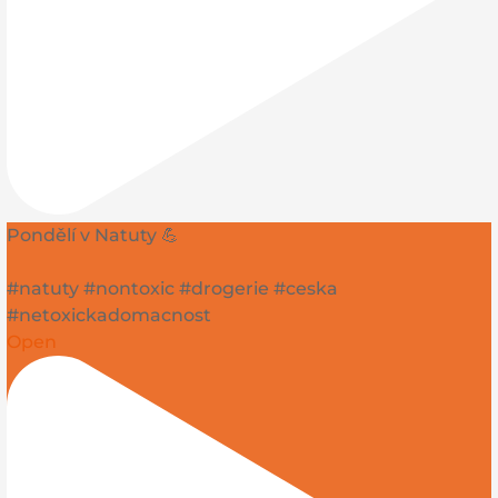
Pondělí v Natuty 💪
#natuty #nontoxic #drogerie #ceska
#netoxickadomacnost
Open