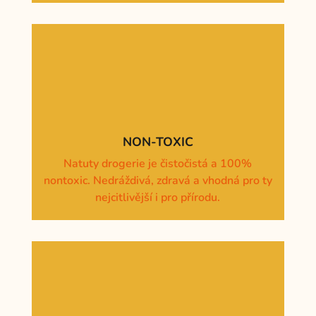
NON-TOXIC
Natuty drogerie je čistočistá a 100%
nontoxic. Nedráždivá, zdravá a vhodná pro ty
nejcitlivější i pro přírodu.