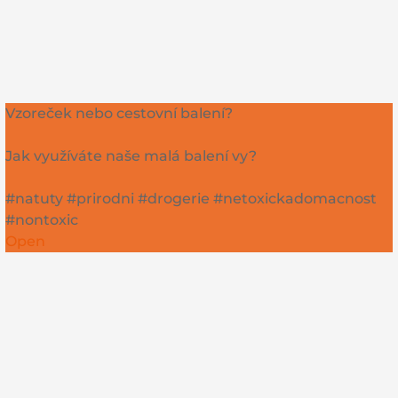
Vzoreček nebo cestovní balení?
Jak využíváte naše malá balení vy?
#natuty #prirodni #drogerie #netoxickadomacnost
#nontoxic
Open