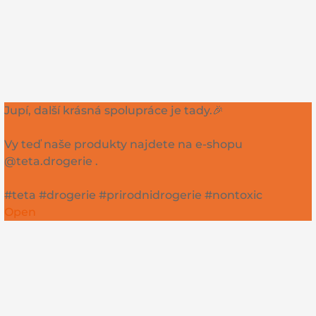
Jupí, další krásná spolupráce je tady.🎉
Vy teď naše produkty najdete na e-shopu
@teta.drogerie .
#teta #drogerie #prirodnidrogerie #nontoxic
Open