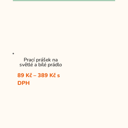
Prací prášek na
světlé a bílé prádlo
Rozpětí
89
Kč
–
389
Kč
s
cen:
DPH
89 Kč
až
389 Kč