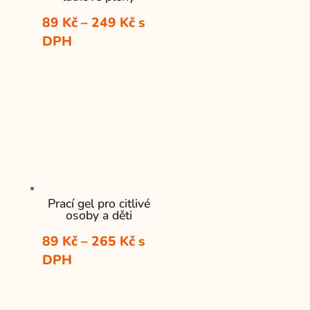
Rozpětí
89
Kč
–
249
Kč
s
cen:
DPH
89 Kč
až
249 Kč
Prací gel pro citlivé
osoby a děti
Rozpětí
89
Kč
–
265
Kč
s
cen:
DPH
89 Kč
až