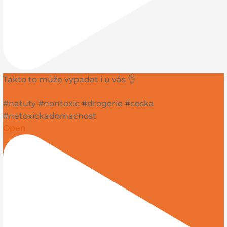
Takto to může vypadat i u vás 👌
#natuty #nontoxic #drogerie #ceska
#netoxickadomacnost
Open