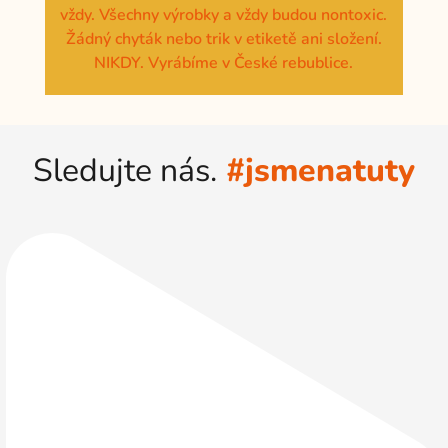
vždy. Všechny výrobky a vždy budou nontoxic.
Žádný chyták nebo trik v etiketě ani složení.
NIKDY. Vyrábíme v České rebublice.
Sledujte nás.
#jsmenatuty