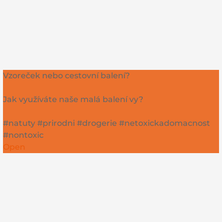
Vzoreček nebo cestovní balení?
Jak využíváte naše malá balení vy?
#natuty #prirodni #drogerie #netoxickadomacnost
#nontoxic
Open