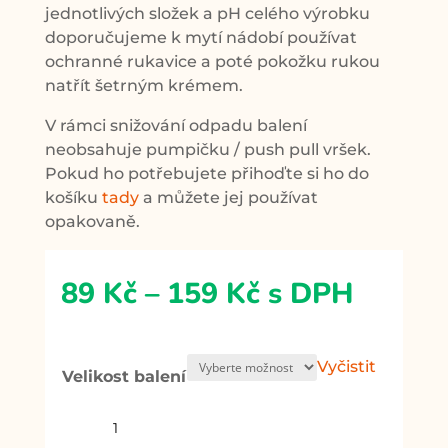
jednotlivých složek a pH celého výrobku
doporučujeme k mytí nádobí používat
ochranné rukavice a poté pokožku rukou
natřít šetrným krémem.
V rámci snižování odpadu balení
neobsahuje pumpičku / push pull vršek.
Pokud ho potřebujete přihoďte si ho do
košíku
tady
a můžete jej používat
opakovaně.
Rozpětí
89
Kč
–
159
Kč
s DPH
cen:
89 Kč
až
Vyčistit
Velikost balení
159 Kč
Gel
na