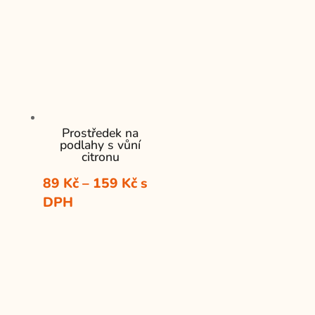
Prostředek na
podlahy s vůní
citronu
Rozpětí
89
Kč
–
159
Kč
s
cen:
DPH
89 Kč
až
159 Kč