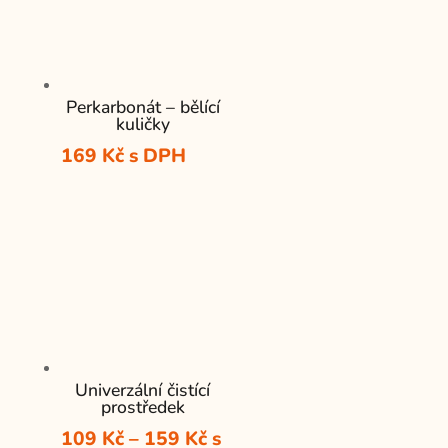
Perkarbonát – bělící
kuličky
169
Kč
s DPH
Univerzální čistící
prostředek
Rozpětí
109
Kč
–
159
Kč
s