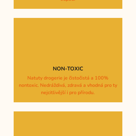
NON-TOXIC
Natuty drogerie je čistočistá a 100%
nontoxic. Nedráždivá, zdravá a vhodná pro ty
nejcitlivější i pro přírodu.