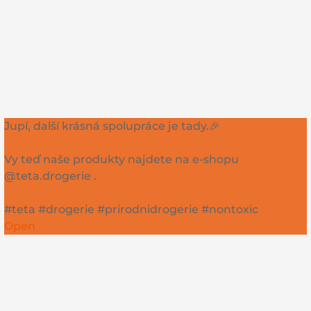
Jupí, další krásná spolupráce je tady.🎉
Vy teď naše produkty najdete na e-shopu
@teta.drogerie .
#teta #drogerie #prirodnidrogerie #nontoxic
Open