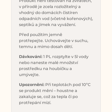
Produkt není testován na zvířatech,
v přírodě je zcela rozložitelný a
vhodný do domácích čistíren
odpadních vod (včetně kořenových),
septiků a jímek na vyvážení.
Před použitím jemně
protřepejte. Uchovávejte v suchu,
temnu a mimo dosah dětí.
Dávkování:
1 PL rozptylte v 5l vody
nebo naneste malé množství
prostředku na houbičku a
umývejte.
Upozornění:
Při teplotách pod 10ºC
se produkt mění – houstne a
zakaluje se, což za tepla či po
protřepání mizí.