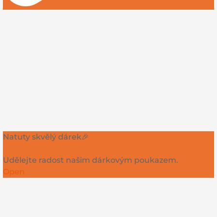
Natuty skvělý dárek🎉
Udělejte radost našim dárkovým poukazem.
Open