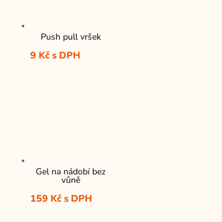
Push pull vršek
9
Kč
s DPH
Gel na nádobí bez
vůně
159
Kč
s DPH