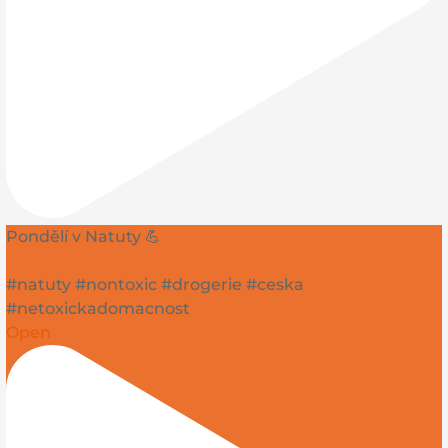
Pondělí v Natuty 💪
#natuty #nontoxic #drogerie #ceska
#netoxickadomacnost
Open