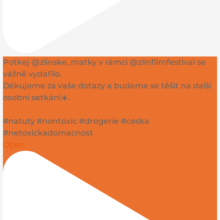
Potkej @zlinske_matky v rámci @zlinfilmfestival se
vážně vydařilo.
Děkujeme za vaše dotazy a budeme se těšit na další
osobní setkání☀️.
#natuty #nontoxic #drogerie #ceska
#netoxickadomacnost
Open