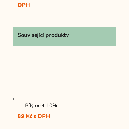
cen:
DPH
109 Kč
až
159 Kč
Související produkty
Bílý ocet 10%
89
Kč
s DPH