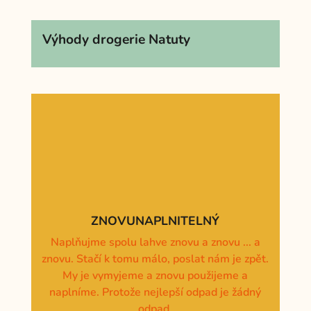
Výhody drogerie Natuty
ZNOVUNAPLNITELNÝ
Naplňujme spolu lahve znovu a znovu ... a
znovu. Stačí k tomu málo, poslat nám je zpět.
My je vymyjeme a znovu použijeme a
naplníme. Protože nejlepší odpad je žádný
odpad.