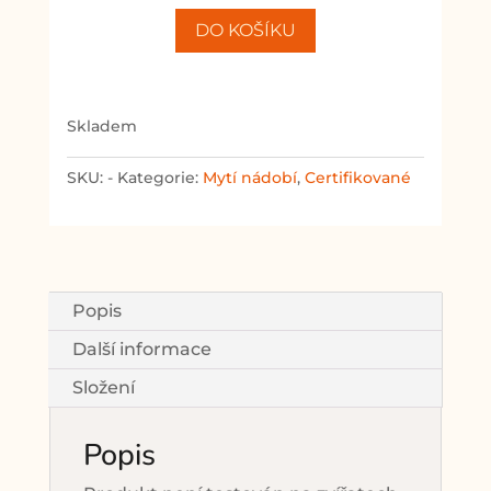
nádobí
DO KOŠÍKU
s
vůní
citronu
množství
skladem
SKU:
-
Kategorie:
Mytí nádobí
,
Certifikované
Popis
Další informace
Složení
Popis