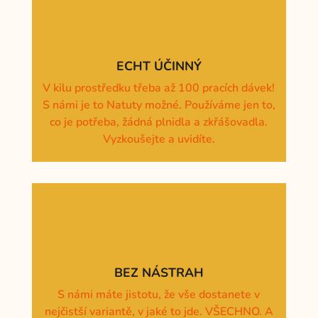
ECHT ÚČINNÝ
V kilu prostředku třeba až 100 pracích dávek!
S námi je to Natuty možné. Používáme jen to,
co je potřeba, žádná plnidla a zkřášovadla.
Vyzkoušejte a uvidíte.
BEZ NÁSTRAH
S námi máte jistotu, že vše dostanete v
nejčistší variantě, v jaké to jde. VŠECHNO. A