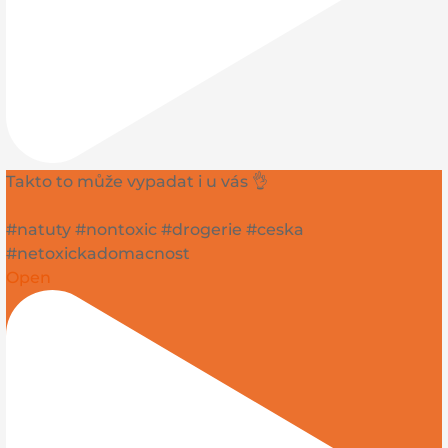
Takto to může vypadat i u vás 👌
#natuty #nontoxic #drogerie #ceska
#netoxickadomacnost
Open