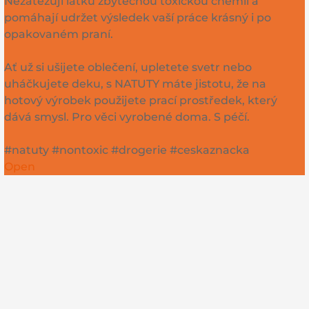
Nezatěžují látku zbytečnou toxickou chemií a
pomáhají udržet výsledek vaší práce krásný i po
opakovaném praní.
Ať už si ušijete oblečení, upletete svetr nebo
uháčkujete deku, s NATUTY máte jistotu, že na
hotový výrobek použijete prací prostředek, který
dává smysl. Pro věci vyrobené doma. S péčí.
#natuty #nontoxic #drogerie #ceskaznacka
Open