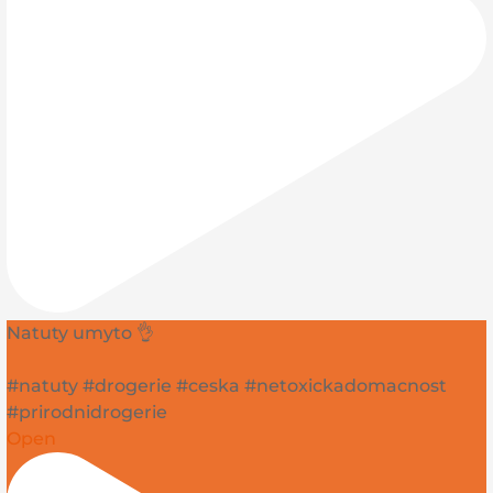
Natuty umyto 👌
#natuty #drogerie #ceska #netoxickadomacnost
#prirodnidrogerie
Open