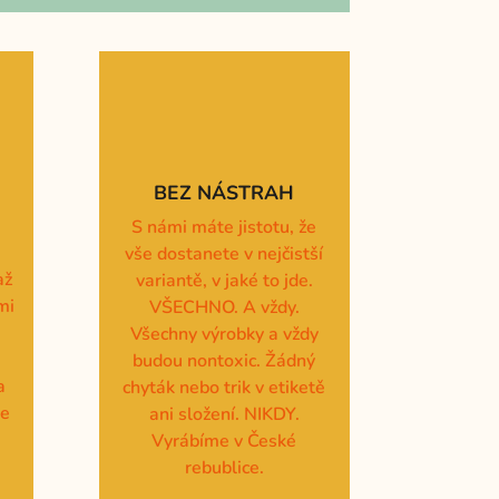
BEZ NÁSTRAH
S námi máte jistotu, že
vše dostanete v nejčistší
až
variantě, v jaké to jde.
mi
VŠECHNO. A vždy.
Všechny výrobky a vždy
e
budou nontoxic. Žádný
a
chyták nebo trik v etiketě
te
ani složení. NIKDY.
Vyrábíme v České
rebublice.