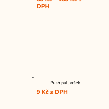
cen:
DPH
89 Kč
až
189 Kč
Push pull vršek
9
Kč
s DPH