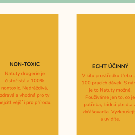
NON-TOXIC
ECHT ÚČINNÝ
Natuty drogerie je
V kilu prostředku třeba 
čistočistá a 100%
100 pracích dávek! S ná
nontoxic. Nedráždivá,
je to Natuty možné.
zdravá a vhodná pro ty
Používáme jen to, co j
nejcitlivější i pro přírodu.
potřeba, žádná plnidla 
zkřášovadla. Vyzkoušej
a uvidíte.