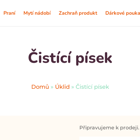
Praní
Mytí nádobí
Zachraň produkt
Dárkové pouka
Čistící písek
Domů
»
Úklid
»
Čistící písek
Připravujeme k prodeji. 