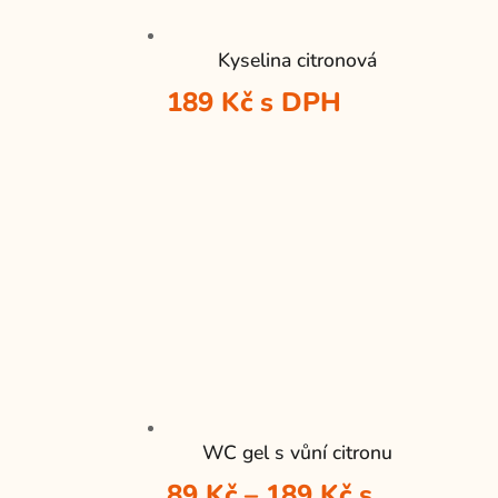
Kyselina citronová
189
Kč
s DPH
WC gel s vůní citronu
Rozpětí
89
Kč
–
189
Kč
s