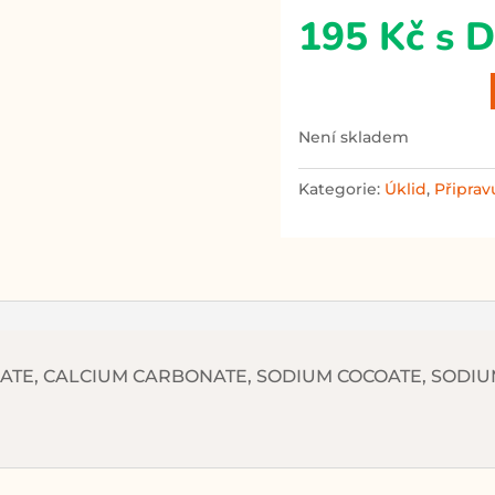
195
Kč
s 
není skladem
Kategorie:
Úklid
,
Připra
TE, CALCIUM CARBONATE, SODIUM COCOATE, SODIUM