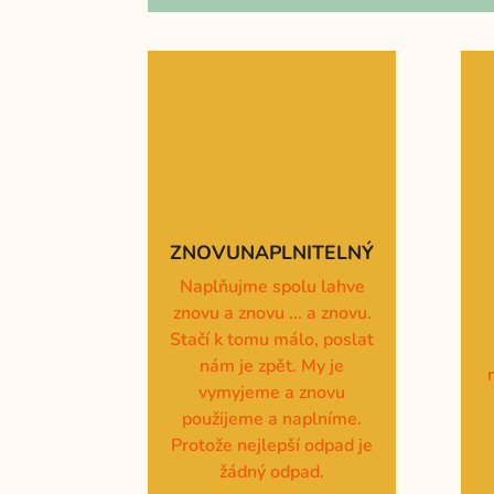
ZNOVUNAPLNITELNÝ
Naplňujme spolu lahve
znovu a znovu ... a znovu.
Stačí k tomu málo, poslat
nám je zpět. My je
vymyjeme a znovu
použijeme a naplníme.
Protože nejlepší odpad je
žádný odpad.