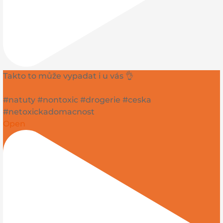
Takto to může vypadat i u vás 👌
#natuty #nontoxic #drogerie #ceska
#netoxickadomacnost
Open