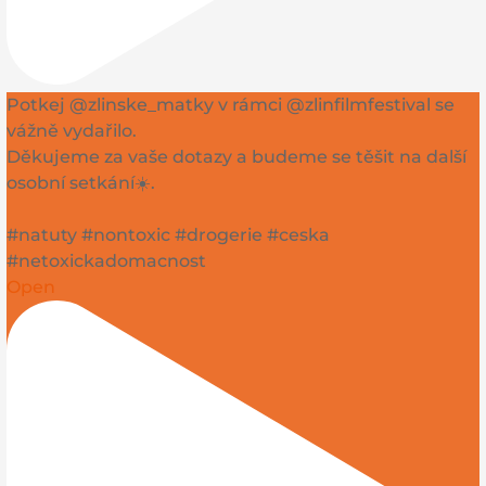
Potkej @zlinske_matky v rámci @zlinfilmfestival se
vážně vydařilo.
Děkujeme za vaše dotazy a budeme se těšit na další
osobní setkání☀️.
#natuty #nontoxic #drogerie #ceska
#netoxickadomacnost
Open