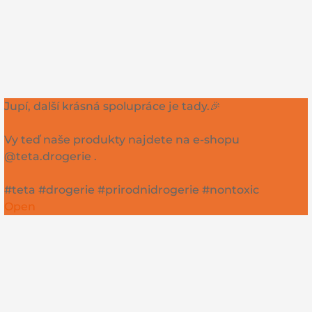
Jupí, další krásná spolupráce je tady.🎉
Vy teď naše produkty najdete na e-shopu
@teta.drogerie .
#teta #drogerie #prirodnidrogerie #nontoxic
Open