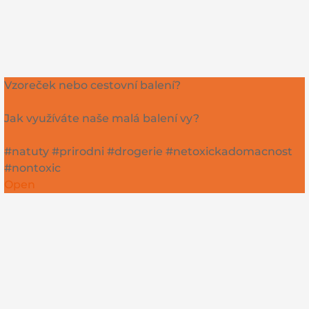
Vzoreček nebo cestovní balení?
Jak využíváte naše malá balení vy?
#natuty #prirodni #drogerie #netoxickadomacnost
#nontoxic
Open