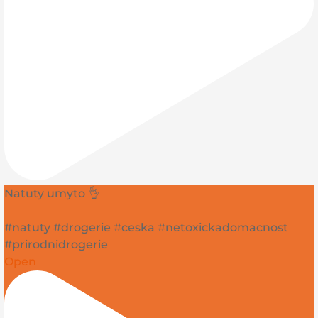
Natuty umyto 👌
#natuty #drogerie #ceska #netoxickadomacnost
#prirodnidrogerie
Open