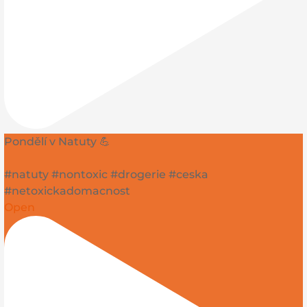
Pondělí v Natuty 💪
#natuty #nontoxic #drogerie #ceska
#netoxickadomacnost
Open