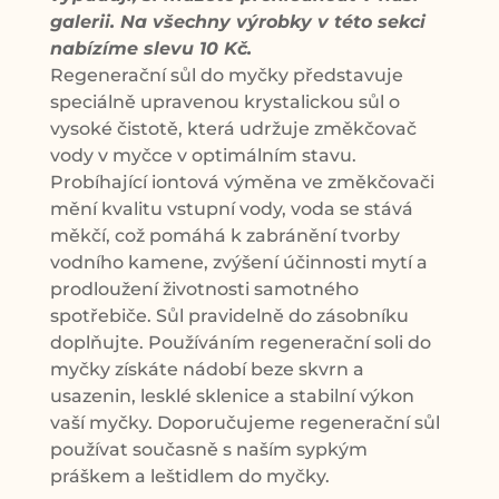
galerii. Na všechny výrobky v této sekci
nabízíme slevu 10 Kč.
Regenerační sůl do myčky představuje
speciálně upravenou krystalickou sůl o
vysoké čistotě, která udržuje změkčovač
vody v myčce v optimálním stavu.
Probíhající iontová výměna ve změkčovači
mění kvalitu vstupní vody, voda se stává
měkčí, což pomáhá k zabránění tvorby
vodního kamene, zvýšení účinnosti mytí a
prodloužení životnosti samotného
spotřebiče. Sůl pravidelně do zásobníku
doplňujte. Používáním regenerační soli do
myčky získáte nádobí beze skvrn a
usazenin, lesklé sklenice a stabilní výkon
vaší myčky. Doporučujeme regenerační sůl
používat současně s naším sypkým
práškem a leštidlem do myčky.