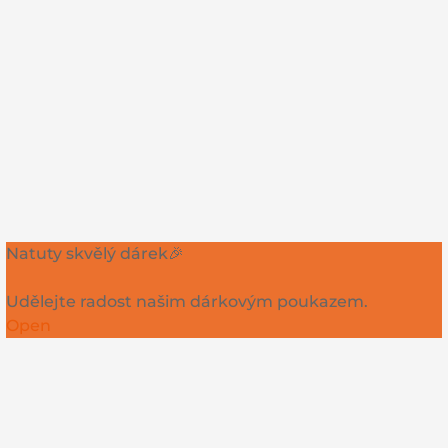
Natuty skvělý dárek🎉
Udělejte radost našim dárkovým poukazem.
Open