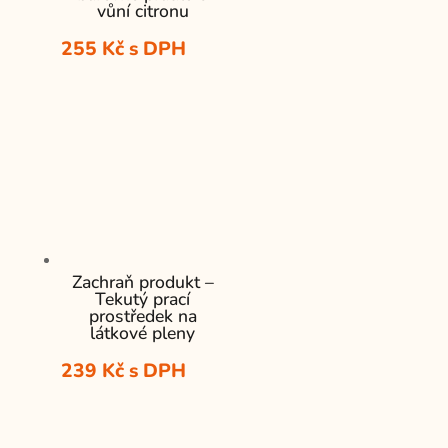
vůní citronu
255
Kč
s DPH
Zachraň produkt –
Tekutý prací
prostředek na
látkové pleny
239
Kč
s DPH