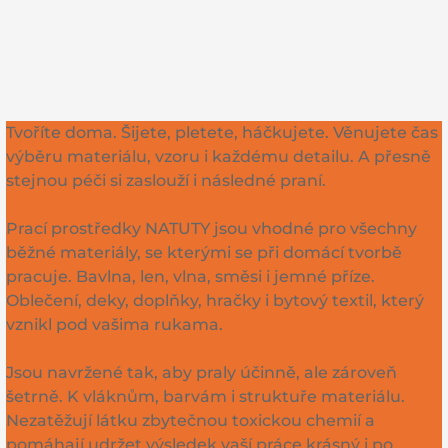
Tvoříte doma. Šijete, pletete, háčkujete. Věnujete čas
výběru materiálu, vzoru i každému detailu. A přesně
stejnou péči si zaslouží i následné praní.
Prací prostředky NATUTY jsou vhodné pro všechny
běžné materiály, se kterými se při domácí tvorbě
pracuje. Bavlna, len, vlna, směsi i jemné příze.
Oblečení, deky, doplňky, hračky i bytový textil, který
vznikl pod vašima rukama.
Jsou navržené tak, aby praly účinně, ale zároveň
šetrně. K vláknům, barvám i struktuře materiálu.
Nezatěžují látku zbytečnou toxickou chemií a
pomáhají udržet výsledek vaší práce krásný i po