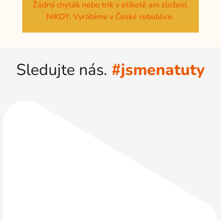
Žádný chyták nebo trik v etiketě ani složení.
NIKDY. Vyrábíme v České rebublice.
Sledujte nás.
#jsmenatuty