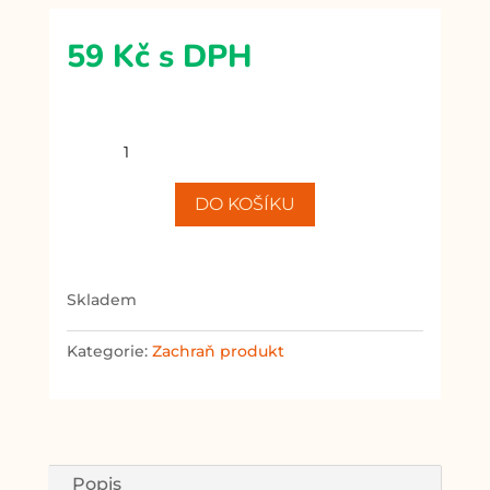
59
Kč
s DPH
Zachraň
produkt
-
DO KOŠÍKU
Regenerační
sůl
do
myčky
skladem
množství
Kategorie:
Zachraň produkt
Popis