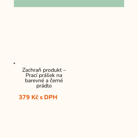
Zachraň produkt –
Prací prášek na
barevné a černé
prádlo
379
Kč
s DPH