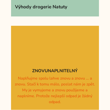
Výhody drogerie Natuty
ZNOVUNAPLNITELNÝ
Naplňujme spolu lahve znovu a znovu ... a
znovu. Stačí k tomu málo, poslat nám je zpět.
My je vymyjeme a znovu použijeme a
naplníme. Protože nejlepší odpad je žádný
odpad.