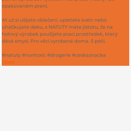
opakovaném praní.
Ať už si ušijete oblečení, upletete svetr nebo
uháčkujete deku, s NATUTY máte jistotu, že na
hotový výrobek použijete prací prostředek, který
dává smysl. Pro věci vyrobené doma. S péčí.
#natuty #nontoxic #drogerie #ceskaznacka
Open