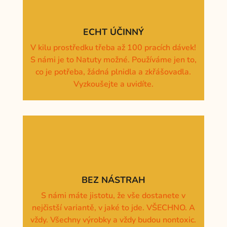
ECHT ÚČINNÝ
V kilu prostředku třeba až 100 pracích dávek!
S námi je to Natuty možné. Používáme jen to,
co je potřeba, žádná plnidla a zkřášovadla.
Vyzkoušejte a uvidíte.
BEZ NÁSTRAH
S námi máte jistotu, že vše dostanete v
nejčistší variantě, v jaké to jde. VŠECHNO. A
vždy. Všechny výrobky a vždy budou nontoxic.