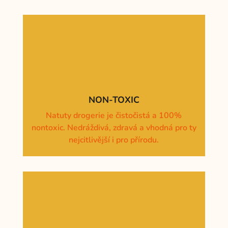
NON-TOXIC
Natuty drogerie je čistočistá a 100%
nontoxic. Nedráždivá, zdravá a vhodná pro ty
nejcitlivější i pro přírodu.